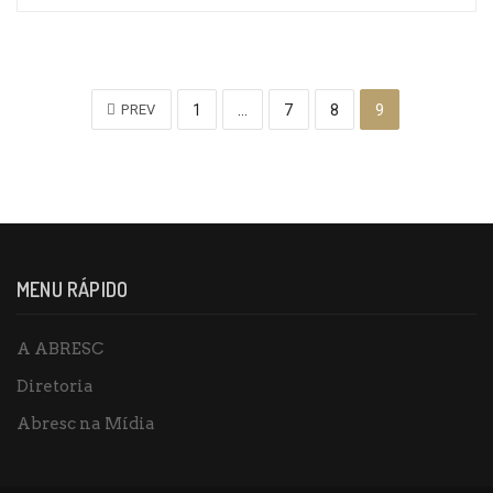
PREV
1
…
7
8
9
MENU RÁPIDO
A ABRESC
Diretoria
Abresc na Mídia